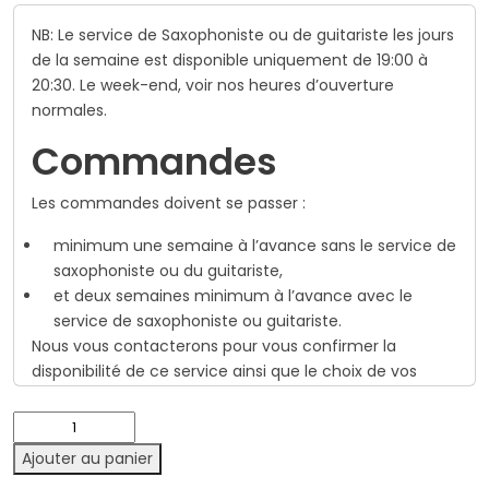
NB: Le service de Saxophoniste ou de guitariste les jours
de la semaine est disponible uniquement de 19:00 à
20:30. Le week-end, voir nos heures d’ouverture
normales.
Commandes
Les commandes doivent se passer :
minimum une semaine à l’avance sans le service de
saxophoniste ou du guitariste,
et deux semaines minimum à l’avance avec le
service de saxophoniste ou guitariste.
Nous vous contacterons pour vous confirmer la
disponibilité de ce service ainsi que le choix de vos
musiques (proposez 3 à 5 choix et nous vous
confirmerons le choix retenu).
quantité
de
Ajouter au panier
Ruinart