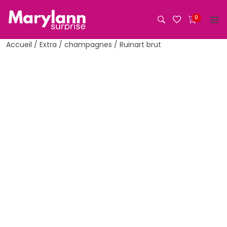
Aller
au
0
contenu
Accueil
/
Extra
/
champagnes
/ Ruinart brut