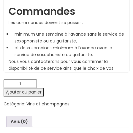
Commandes
Les commandes doivent se passer :
minimum une semaine à l’avance sans le service de
saxophoniste ou du guitariste,
et deux semaines minimum à l’avance avec le
service de saxophoniste ou guitariste.
Nous vous contacterons pour vous confirmer la
disponibilité de ce service ainsi que le choix de vos
musiques (proposez 3 à 5 choix et nous vous
confirmerons le choix retenu).
quantité
de
Ajouter au panier
Vin
rouges
Catégorie:
Vins et champagnes
Avis (0)