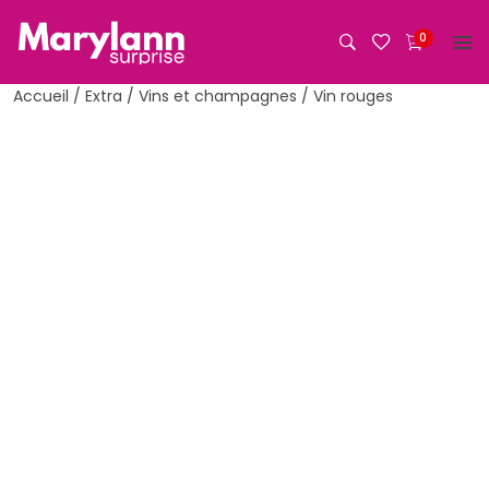
Aller
au
0
contenu
Accueil
/
Extra
/
Vins et champagnes
/ Vin rouges