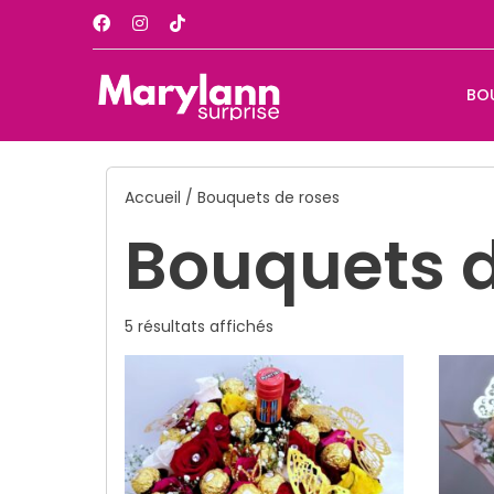
Aller
au
contenu
BO
Accueil
/ Bouquets de roses
Bouquets d
5 résultats affichés