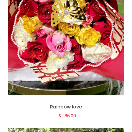
Rainbow love
$
186.00