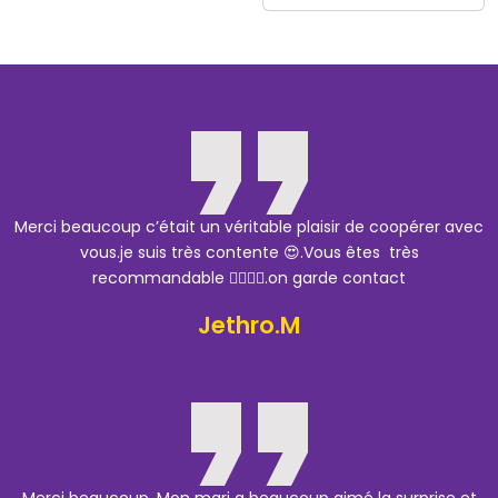
Merci beaucoup c’était un véritable plaisir de coopérer avec
vous.je suis très contente 😍.Vous êtes très
recommandable 👌🏽🎉✨.on garde contact
Jethro.M
Merci beaucoup. Mon mari a beaucoup aimé la surprise et