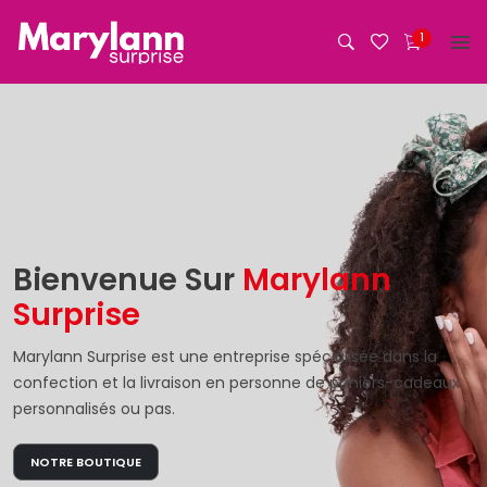
Aller
au
1
contenu
Bienvenue Sur
Marylann
Surprise
Marylann Surprise est une entreprise spécialisée dans la
confection et la livraison en personne de paniers-cadeaux
personnalisés ou pas.
NOTRE BOUTIQUE