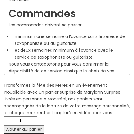
Commandes
Les commandes doivent se passer :
minimum une semaine à l’avance sans le service de
saxophoniste ou du guitariste,
et deux semaines minimum à l’avance avec le
service de saxophoniste ou guitariste.
Nous vous contacterons pour vous confirmer la
disponibilité de ce service ainsi que le choix de vos
musiques (proposez 3 à 5 choix et nous vous
confirmerons le choix retenu).
Transformez la fête des Mères en un événement
inoubliable avec un panier surprise de Marylann Surprise.
Livrés en personne à Montréal, nos paniers sont
accompagnés de la lecture de votre message personnalisé,
et chaque moment est capturé en vidéo pour vous.
quantité
de
Ajouter au panier
Gourmet