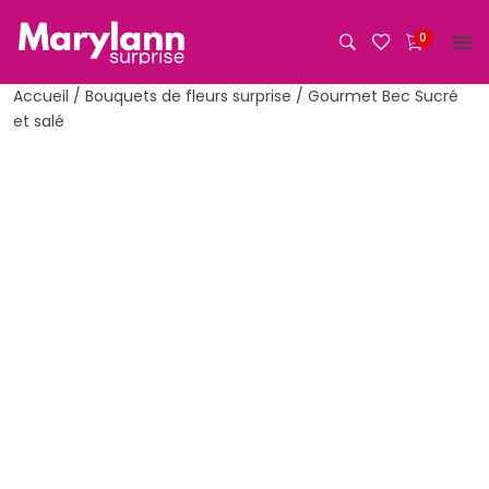
Aller
au
0
contenu
Accueil
/
Bouquets de fleurs surprise
/ Gourmet Bec Sucré
et salé