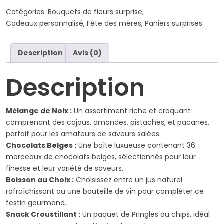
Bec
Catégories:
Bouquets de fleurs surprise
,
Sucré
Cadeaux personnalisé
,
Fête des mères
,
Paniers surprises
et
salé
Description
Avis (0)
Description
Mélange de Noix :
Un assortiment riche et croquant
comprenant des cajous, amandes, pistaches, et pacanes,
parfait pour les amateurs de saveurs salées.
Chocolats Belges :
Une boîte luxueuse contenant 36
morceaux de chocolats belges, sélectionnés pour leur
finesse et leur variété de saveurs.
Boisson au Choix :
Choisissez entre un jus naturel
rafraîchissant ou une bouteille de vin pour compléter ce
festin gourmand.
Snack Croustillant :
Un paquet de Pringles ou chips, idéal